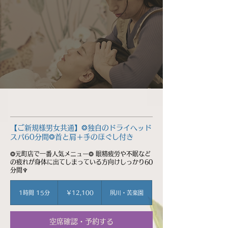
【ご新規様男女共通】❂独自のドライヘッド
スパ60分間❂首と肩＋手のほぐし付き
❂元町店で一番人気メニュー❂ 眼精疲労や不眠など
の疲れが身体に出てしまっている方向けしっかり60
分間♆
12,100
円
1時間 15分
1
￥12,100
夙川・苦楽園
時
1
5
空席確認・予約する
分