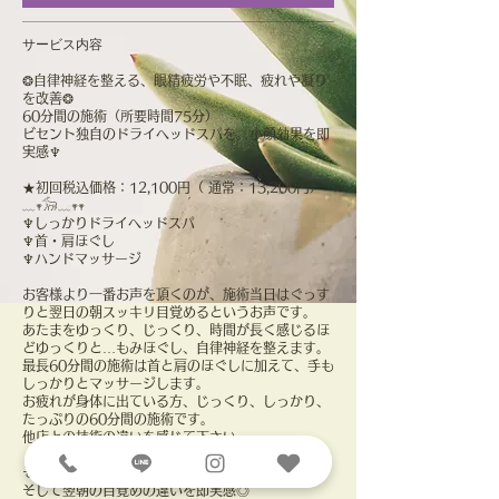
サービス内容
❂自律神経を整える、眼精疲労や不眠、疲れや凝り
を改善❂
60分間の施術（所要時間75分）
ビセント独自のドライヘッドスパを。小顔効果を即
実感♆
★初回税込価格：12,100円（ 通常：13,200円）
﹏𖥧𓃘﹏𖥧𖥧
♆しっかりドライヘッドスパ
♆首・肩ほぐし
♆ハンドマッサージ
お客様より一番お声を頂くのが、施術当日はぐっす
りと翌日の朝スッキリ目覚めるというお声です。
あたまをゆっくり、じっくり、時間が長く感じるほ
どゆっくりと…もみほぐし、自律神経を整えます。
最長60分間の施術は首と肩のほぐしに加えて、手も
しっかりとマッサージします。
お疲れが身体に出ている方、じっくり、しっかり、
たっぷりの60分間の施術です。
他店との技術の違いを感じて下さい。
その場で頭がひとまわり小さくなる驚きと感動を、
そして翌朝の目覚めの違いを即実感◎