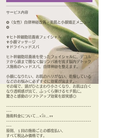
サービス内容
❂（女性）自律神経改善・美肌と小顔矯正メニュー
❂
♆ヒト幹細胞培養液フェイシャル
♆小顔マッサージ
♆ドライヘッドスパ
ヒト幹細胞培養液を使ったフェイシャルに、デコル
テから頭まで隈なく脳リンパ液を流す脳内デトック
ス施術のヘッドスパ。自律神経を整えます。
小顔になりたい、お肌のハリがない、乾燥している
などのお悩みに必ずすぐに効果が出ます。
その場で、頭がひとまわり小さくなり、お肌は白く
なり透明感が出て、ふっくら弾けるモチ肌に。
驚きと感動のリフトアップ効果を即実感◎
----------------------------------------------
---
施術料金について﹏𖥧𓃘﹏𖥧𖥧
----------------------------------------------
---
原則、１回の施術ごとの都度払い、
すべて税込み価格です。