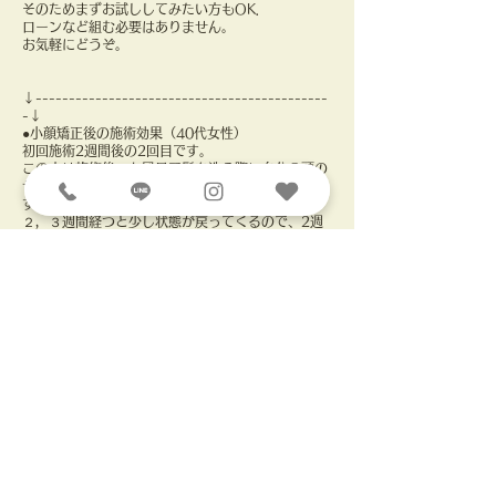
そのためまずお試ししてみたい方もOK．
ローンなど組む必要はありません。
お気軽にどうぞ。
↓--------------------------------------------
-↓
●小顔矯正後の施術効果（40代女性）
初回施術2週間後の2回目です。
この方は施術後、お風呂で髪を洗う際に自分の頭の
サイズが以前と全然違うと改めて実感されたようで
す。
２，３週間経つと少し状態が戻ってくるので、2週
間後続けて来てくださいました。
また、お肌が潤ったのはもちろん、おでこがボコボ
コしていたのが、ツルッと丸く形が整いました!
定着まで10日に一度の最初4回がおすすめですの
で、是非お試しください。