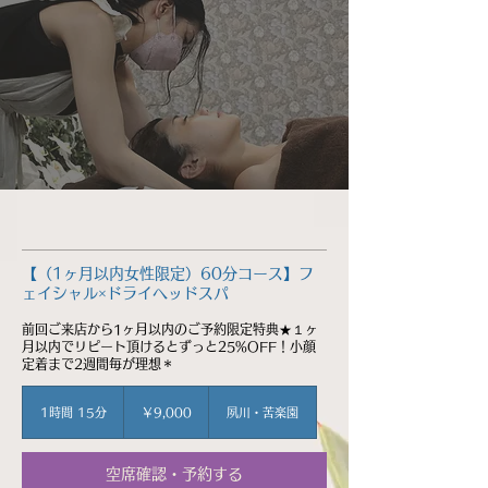
【（1ヶ月以内女性限定）60分コース】フ
ェイシャル×ドライヘッドスパ
前回ご来店から1ヶ月以内のご予約限定特典★１ヶ
月以内でリピート頂けるとずっと25%OFF！小顔
定着まで2週間毎が理想＊
9,000
円
1時間 15分
1
￥9,000
夙川・苦楽園
時
1
5
空席確認・予約する
分