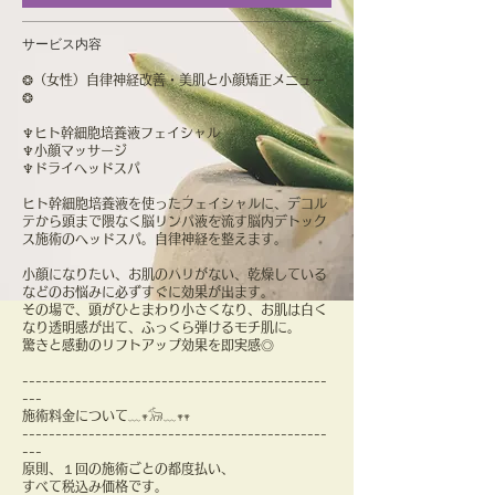
サービス内容
❂（女性）自律神経改善・美肌と小顔矯正メニュー
❂
♆ヒト幹細胞培養液フェイシャル
♆小顔マッサージ
♆ドライヘッドスパ
ヒト幹細胞培養液を使ったフェイシャルに、デコル
テから頭まで隈なく脳リンパ液を流す脳内デトック
ス施術のヘッドスパ。自律神経を整えます。
小顔になりたい、お肌のハリがない、乾燥している
などのお悩みに必ずすぐに効果が出ます。
その場で、頭がひとまわり小さくなり、お肌は白く
なり透明感が出て、ふっくら弾けるモチ肌に。
驚きと感動のリフトアップ効果を即実感◎
----------------------------------------------
---
施術料金について﹏𖥧𓃘﹏𖥧𖥧
----------------------------------------------
---
原則、１回の施術ごとの都度払い、
すべて税込み価格です。