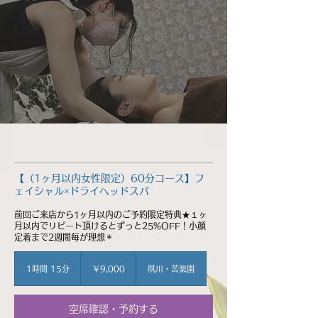
【（1ヶ月以内女性限定）60分コース】フ
ェイシャル×ドライヘッドスパ
前回ご来店から1ヶ月以内のご予約限定特典★１ヶ
月以内でリピート頂けるとずっと25%OFF！小顔
定着まで2週間毎が理想＊
9,000
円
1時間 15分
1
￥9,000
夙川・苦楽園
時
1
5
空席確認・予約する
分