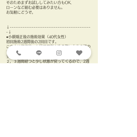
そのためまずお試ししてみたい方もOK．
ローンなど組む必要はありません。
お気軽にどうぞ。
↓--------------------------------------------
-↓
●小顔矯正後の施術効果（40代女性）
初回施術2週間後の2回目です。
この方は施術後、お風呂で髪を洗う際に自分の頭の
サイズが以前と全然違うと改めて実感されたようで
す。
２，３週間経つと少し状態が戻ってくるので、2週
間後続けて来てくださいました。
また、お肌が潤ったのはもちろん、おでこがボコボ
コしていたのが、ツルッと丸く形が整いました!
定着まで10日に一度の最初4回がおすすめですの
で、是非お試しください。